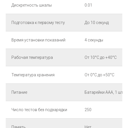
Дискретность шкалы
0.01
Подготовка к первому тесту
До 10 секунд
Время установки показаний
4 секунды
Рабочая температура
От 10°С до +40°С
Температура хранения
От 0°С до +50°С
Питание
Батарейки ААА, 1 шт.
Число тестов без подзарядки
250
Память
Нет